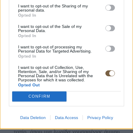
I want to opt-out of the Sharing of my
personal data.
Opted In
I want to opt-out of the Sale of my
Personal Data.
Opted In
I want to opt-out of processing my
Personal Data for Targeted Advertising.
Opted In
I want to opt-out of Collection, Use,
Retention, Sale, and/or Sharing of my
Personal Data that Is Unrelated with the
Purposes for which it was collected.
Opted Out
CONFIRM
Σε ένα από τα πιο ξεχωριστά σημεία των
Κυκλάδων, το YOU Suites Kythnos ατενίζει
Data Deletion
Data Access
Privacy Policy
την παραλία της Κολώνας — ένα σπάνιο φυσικό
τοπίο, όπου μια λωρίδα χρυσαφένιας άμμου