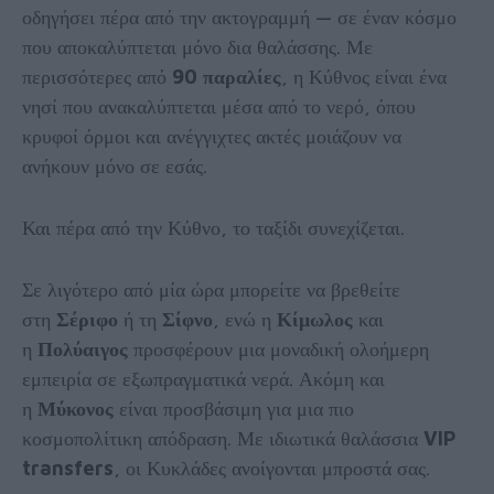
οδηγήσει πέρα από την ακτογραμμή — σε έναν κόσμο
που αποκαλύπτεται μόνο δια θαλάσσης. Με
περισσότερες από
90 παραλίες
, η Κύθνος είναι ένα
νησί που ανακαλύπτεται μέσα από το νερό, όπου
κρυφοί όρμοι και ανέγγιχτες ακτές μοιάζουν να
ανήκουν μόνο σε εσάς.
Και πέρα από την Κύθνο, το ταξίδι συνεχίζεται.
Σε λιγότερο από μία ώρα μπορείτε να βρεθείτε
στη
Σέριφο
ή τη
Σίφνο
, ενώ η
Κίμωλος
και
η
Πολύαιγος
προσφέρουν μια μοναδική ολοήμερη
εμπειρία σε εξωπραγματικά νερά. Ακόμη και
η
Μύκονος
είναι προσβάσιμη για μια πιο
κοσμοπολίτικη απόδραση. Με ιδιωτικά θαλάσσια
VIP
transfers
, οι Κυκλάδες ανοίγονται μπροστά σας.