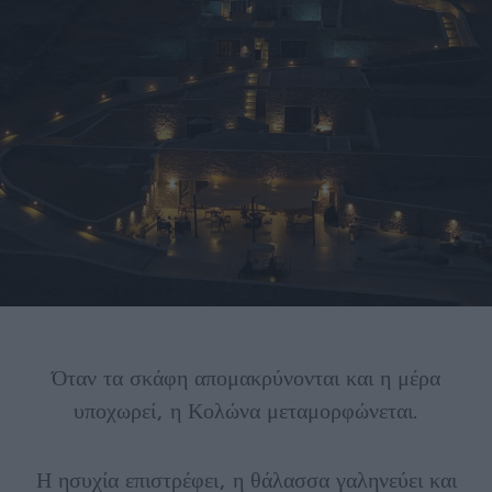
Όταν τα σκάφη απομακρύνονται και η μέρα
υποχωρεί, η Κολώνα μεταμορφώνεται.
Η ησυχία επιστρέφει, η θάλασσα γαληνεύει και