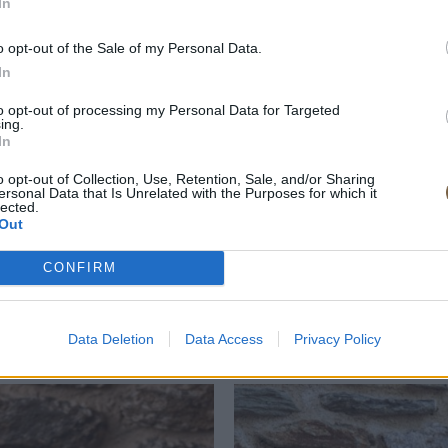
In
o opt-out of the Sale of my Personal Data.
In
Γύρω από τη φωτιά
to opt-out of processing my Personal Data for Targeted
ing.
In
ια κρέατος και φρέσκα ψάρια συναντούν η φωτιά, μέσα από 
o opt-out of Collection, Use, Retention, Sale, and/or Sharing
του barbecue και την απλότητα της φλόγας.
ersonal Data that Is Unrelated with the Purposes for which it
lected.
σσονται αβίαστα, με γεύσεις που αναδεικνύονται μέσα από το
Out
και τον χρόνο.
CONFIRM
θεντική και καλοκαιρινή-γύρω από τη φωτιά, εκεί που όλα γ
και ουσιαστικά.
Data Deletion
Data Access
Privacy Policy