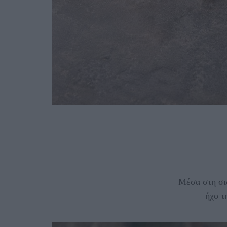
Μέσα στη σιω
ήχο τ