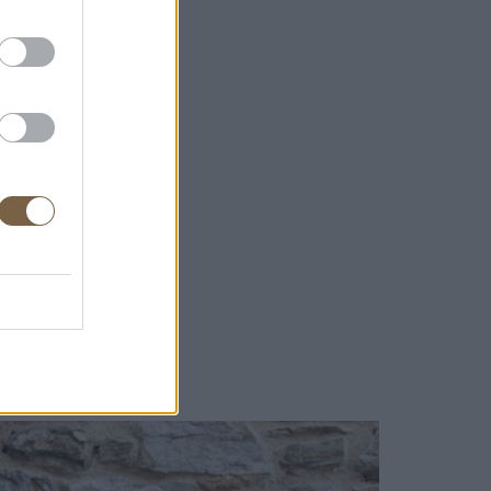
την τελετουργία
ν καπνό, το αλάτι
ίνονται πιο απλά