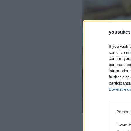
yousuite
If you wish 
sensitive in
confirm you
continue se
information 
further disc
participants
Downstream 
Persona
I want t