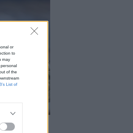
sonal or
ection to
ou may
 personal
out of the
 downstream
B’s List of